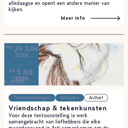
alledaagse en opent een andere manier van
kijken.
Meer info
ma
29 JUN
2026
-
zo
5 JUL
2026
Archief
Tentoonstellingen
ArtSpace
Archief
Vriendschap & tekenkunsten
Voor deze tentoonstelling is werk
samengebracht van liefhebbers die elke