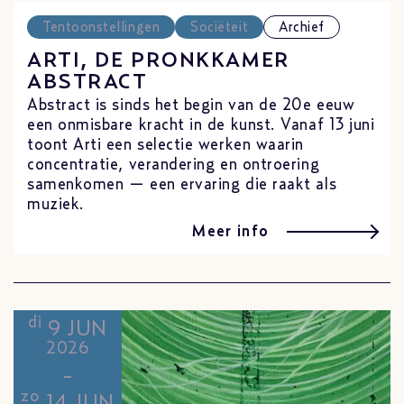
Tentoonstellingen
Sociëteit
Archief
ARTI, DE PRONKKAMER
ABSTRACT
Abstract is sinds het begin van de 20e eeuw
een onmisbare kracht in de kunst. Vanaf 13 juni
toont Arti een selectie werken waarin
concentratie, verandering en ontroering
samenkomen — een ervaring die raakt als
muziek.
Meer info
di
9 JUN
2026
-
zo
14 JUN