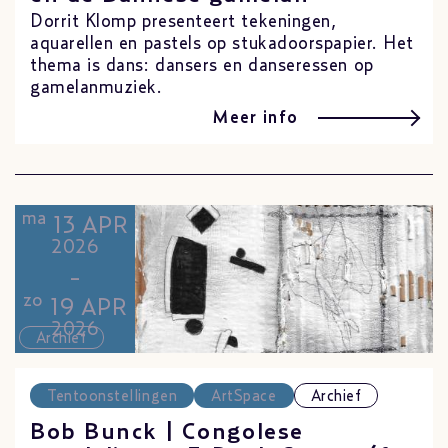
Dorrit Klomp presenteert tekeningen,
aquarellen en pastels op stukadoorspapier. Het
thema is dans: dansers en danseressen op
gamelanmuziek.
Meer info
ma
13 APR
2026
-
zo
19 APR
2026
Archief
Tentoonstellingen
ArtSpace
Archief
Bob Bunck | Congolese