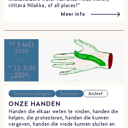
riittävä Nilakka, of all places!”
Meer info
zo
3 MEI
2026
-
vr
12 JUN
2026
Archief
Tentoonstellingen
Sociëteit
Archief
ONZE HANDEN
Handen die elkaar weten te vinden, handen die
helpen, die protesteren, handen die kunnen
vergeven, handen die vrede kunnen sluiten en