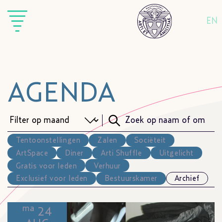
EN
AGENDA
Tentoonstellingen
Zalen
Sociëteit
ArtSpace
Diner
Arti Shuffle
Uitgelicht
Gratis voor leden
Verhuur
Exclusief voor leden
Bestuurskamer
Archief
ma
24