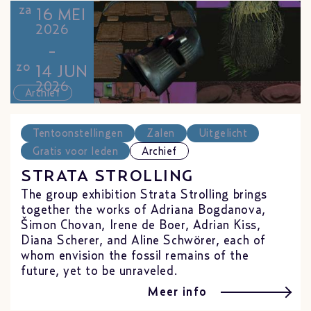
za
16 MEI
2026
-
zo
14 JUN
2026
Archief
Tentoonstellingen
Zalen
Uitgelicht
Gratis voor leden
Archief
STRATA STROLLING
The group exhibition Strata Strolling brings
together the works of Adriana Bogdanova,
Šimon Chovan, Irene de Boer, Adrian Kiss,
Diana Scherer, and Aline Schwörer, each of
whom envision the fossil remains of the
future, yet to be unraveled.
Meer info