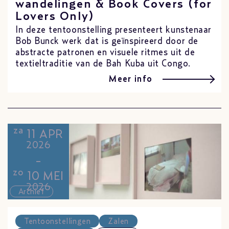
wandelingen & Book Covers (for
Lovers Only)
In deze tentoonstelling presenteert kunstenaar
Bob Bunck werk dat is geïnspireerd door de
abstracte patronen en visuele ritmes uit de
textieltraditie van de Bah Kuba uit Congo.
Meer info
za
11 APR
2026
-
zo
10 MEI
2026
Archief
Tentoonstellingen
Zalen