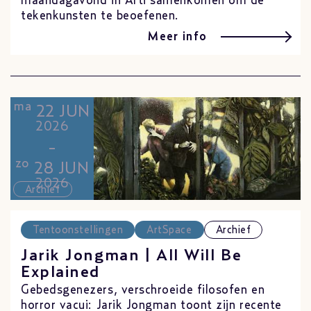
maandagavond in Arti samenkomen om de
tekenkunsten te beoefenen.
Meer info
ma
22 JUN
2026
-
zo
28 JUN
2026
Archief
Tentoonstellingen
ArtSpace
Archief
Jarik Jongman | All Will Be
Explained
Gebedsgenezers, verschroeide filosofen en
horror vacui: Jarik Jongman toont zijn recente