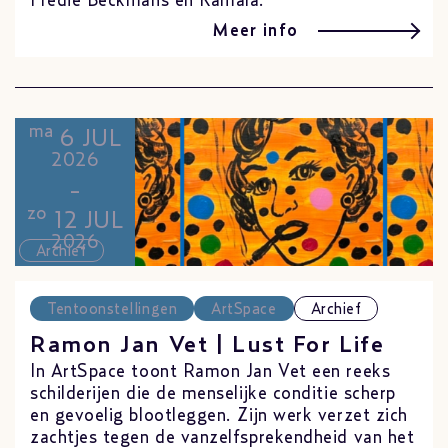
Fredie Beckmans en Kamala.
Meer info
ma
6 JUL
2026
-
zo
12 JUL
2026
Archief
Tentoonstellingen
ArtSpace
Archief
Ramon Jan Vet | Lust For Life
In ArtSpace toont Ramon Jan Vet een reeks
schilderijen die de menselijke conditie scherp
en gevoelig blootleggen. Zijn werk verzet zich
zachtjes tegen de vanzelfsprekendheid van het