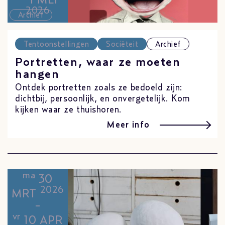
2026
Archief
Tentoonstellingen
Sociëteit
Archief
Portretten, waar ze moeten
hangen
Ontdek portretten zoals ze bedoeld zijn:
dichtbij, persoonlijk, en onvergetelijk. Kom
kijken waar ze thuishoren.
Meer info
ma
30
2026
MRT
-
vr
10 APR