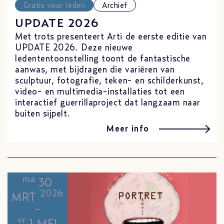
Gratis voor leden
Archief
UPDATE 2026
Met trots presenteert Arti de eerste editie van
UPDATE 2026. Deze nieuwe
ledententoonstelling toont de fantastische
aanwas, met bijdragen die variëren van
sculptuur, fotografie, teken- en schilderkunst,
video- en multimedia-installaties tot een
interactief guerrillaproject dat langzaam naar
buiten sijpelt.
Meer info
ma
30
2026
MRT
-
vr
1 MEI