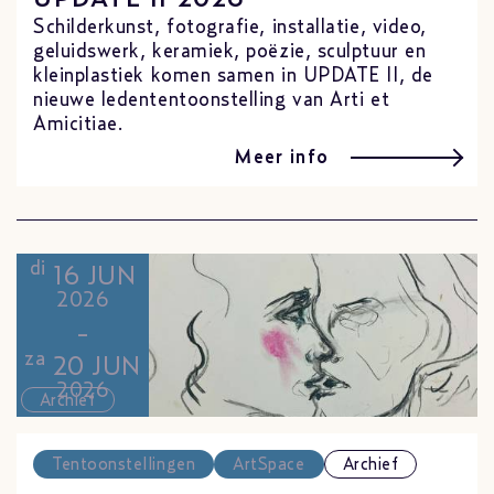
Schilderkunst, fotografie, installatie, video,
geluidswerk, keramiek, poëzie, sculptuur en
kleinplastiek komen samen in UPDATE II, de
nieuwe ledententoonstelling van Arti et
Amicitiae.
Meer info
di
16 JUN
2026
-
za
20 JUN
2026
Archief
Tentoonstellingen
ArtSpace
Archief