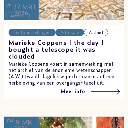
vr
27 MRT
2026
Archief
Tentoonstellingen
ArtSpace
Archief
Marieke Coppens | the day I
bought a telescope it was
clouded
Marieke Coppens voert in samenwerking met
het archief van de anonieme wetenschapper
(A.W.) twaalf dagelijkse performances of een
herbeleving van een overgangsritueel uit.
Meer info
ma
9 MRT