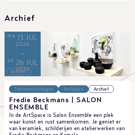
Archief
ma
13 JUL
2026
-
zo
26 JUL
2026
Archief
Tentoonstellingen
ArtSpace
Archief
Fredie Beckmans | SALON
ENSEMBLE
In de ArtSpace is Salon Ensemble een plek
waar kunst en rust samenkomen. Je geniet er
van keramiek, schilderijen en atelierwerken van