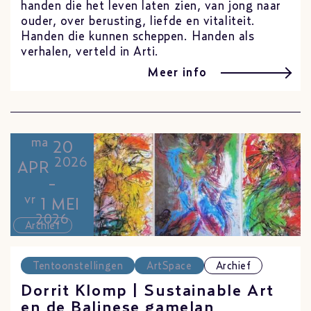
handen die het leven laten zien, van jong naar
ouder, over berusting, liefde en vitaliteit.
Handen die kunnen scheppen. Handen als
verhalen, verteld in Arti.
Meer info
ma
20
2026
APR
-
vr
1 MEI
2026
Archief
Tentoonstellingen
ArtSpace
Archief
Dorrit Klomp | Sustainable Art
en de Balinese gamelan