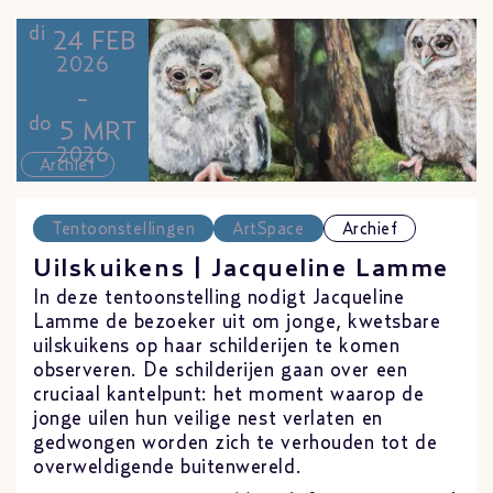
di
24 FEB
2026
-
do
5 MRT
2026
Archief
Tentoonstellingen
ArtSpace
Archief
Uilskuikens | Jacqueline Lamme
In deze tentoonstelling nodigt Jacqueline
Lamme de bezoeker uit om jonge, kwetsbare
uilskuikens op haar schilderijen te komen
observeren. De schilderijen gaan over een
cruciaal kantelpunt: het moment waarop de
jonge uilen hun veilige nest verlaten en
gedwongen worden zich te verhouden tot de
overweldigende buitenwereld.