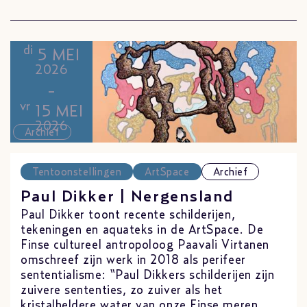
di
5 MEI
2026
-
vr
15 MEI
2026
Archief
Tentoonstellingen
ArtSpace
Archief
Paul Dikker | Nergensland
Paul Dikker toont recente schilderijen,
tekeningen en aquateks in de ArtSpace. De
Finse cultureel antropoloog Paavali Virtanen
omschreef zijn werk in 2018 als perifeer
sententialisme: “Paul Dikkers schilderijen zijn
zuivere sententies, zo zuiver als het
kristalheldere water van onze Finse meren,