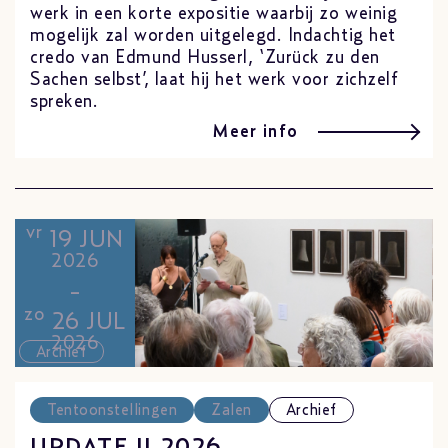
werk in een korte expositie waarbij zo weinig
mogelijk zal worden uitgelegd. Indachtig het
credo van Edmund Husserl, ‘Zurück zu den
Sachen selbst’, laat hij het werk voor zichzelf
spreken.
Meer info
vr
19 JUN
2026
-
zo
26 JUL
2026
Archief
Tentoonstellingen
Zalen
Archief
UPDATE II 2026