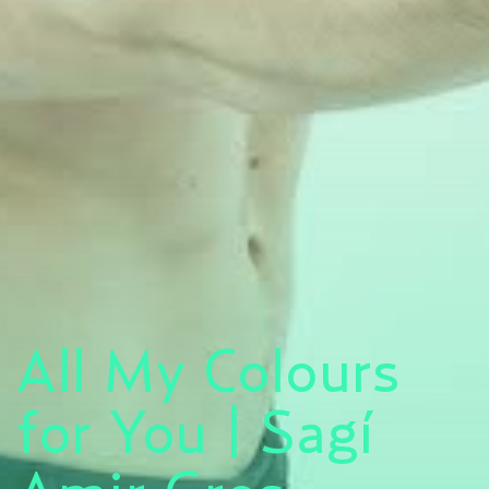
All My Colours
for You | Sagí