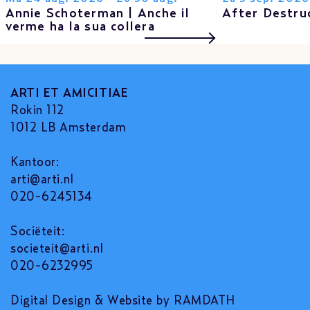
Annie Schoterman | Anche il
After Destru
verme ha la sua collera
ARTI ET AMICITIAE
Rokin 112
1012 LB Amsterdam
Kantoor:
arti@arti.nl
020-6245134
Sociëteit:
societeit@arti.nl
020-6232995
Digital Design & Website by RAMDATH