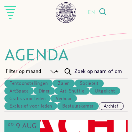
EN
AGENDA
Tentoonstellingen
Zalen
Sociëteit
ArtSpace
Diner
Arti Shuffle
Uitgelicht
Gratis voor leden
Verhuur
Exclusief voor leden
Bestuurskamer
Archief
zo
9 AUG