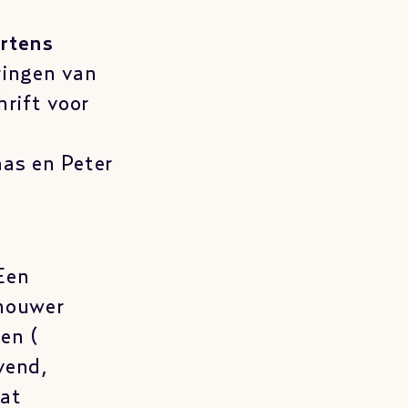
ertens
ringen van
rift voor
as en Peter
 Een
chouwer
en (
vend,
aat