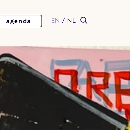
EN
/
NL
agenda