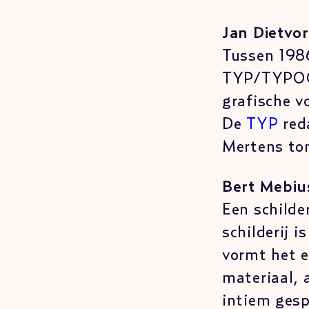
Jan Dietvo
Tussen 198
TYP/TYPOGR
grafische 
De
TYP
red
Mertens ton
Bert Mebi
Een schilder
schilderij 
vormt het e
materiaal, 
intiem gesp