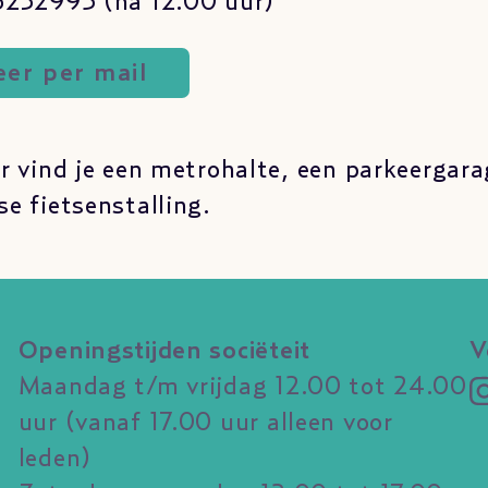
6232995 (na 12.00 uur)
er per mail
r vind je een metrohalte, een parkeergara
e fietsenstalling.
Openingstijden sociëteit
V
Maandag t/m vrijdag 12.00 tot 24.00
uur (vanaf 17.00 uur alleen voor
leden)