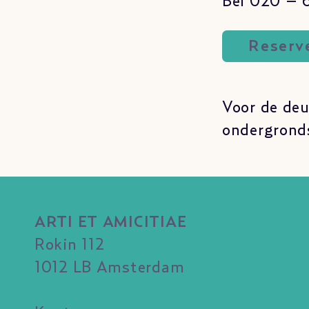
Bel 020 – 
Reserve
Voor de deu
ondergronds
ARTI ET AMICITIAE
Rokin 112
1012 LB Amsterdam