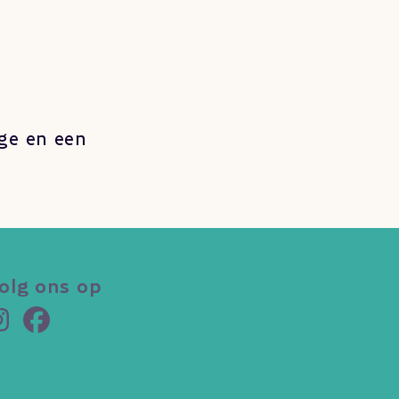
ge en een
olg ons op