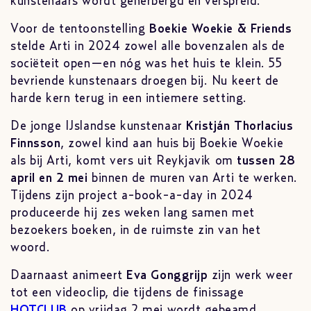
kunstenaars wordt geherbergd en verspreid.
Voor de tentoonstelling
Boekie Woekie & Friends
stelde Arti in 2024 zowel alle bovenzalen als de
sociëteit open—en nóg was het huis te klein. 55
bevriende kunstenaars droegen bij. Nu keert de
harde kern terug in een intiemere setting.
De jonge IJslandse kunstenaar
Kristján Thorlacius
Finnsson
, zowel kind aan huis bij Boekie Woekie
als bij Arti, komt vers uit Reykjavik om
tussen 28
april en 2 mei
binnen de muren van Arti te werken.
Tijdens zijn project a-book-a-day in 2024
produceerde hij zes weken lang samen met
bezoekers boeken, in de ruimste zin van het
woord.
Daarnaast animeert
Eva Gonggrijp
zijn werk weer
tot een videoclip, die tijdens de finissage
HOTCLUB
op vrijdag 2 mei wordt gebeamd.