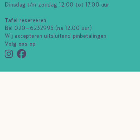
Dinsdag t/m zondag 12.00 tot 17.00 uur
Tafel reserveren
Bel 020–6232995 (na 12.00 uur)
Wij accepteren uitsluitend pinbetalingen
Volg ons op