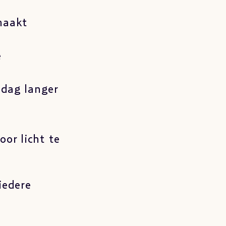
maakt
e
 dag langer
or licht te
iedere