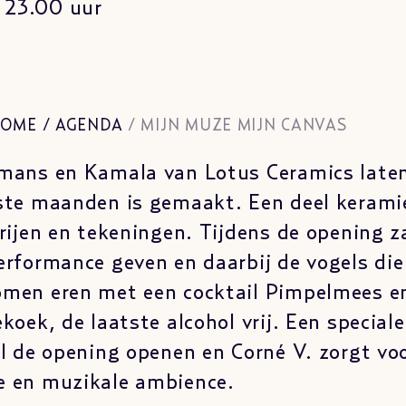
 23.00 uur
OME
/
AGENDA
/
MIJN MUZE MIJN CANVAS
mans en Kamala van Lotus Ceramics laten
ste maanden is gemaakt. Een deel kerami
erijen en tekeningen. Tijdens de opening za
erformance geven en daarbij de vogels die 
omen eren met een cocktail Pimpelmees e
koek, de laatste alcohol vrij. Een speciale
al de opening openen en Corné V. zorgt vo
e en muzikale ambience.