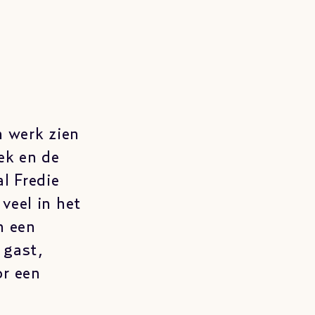
 werk zien
ek en de
l Fredie
veel in het
n een
 gast,
or een