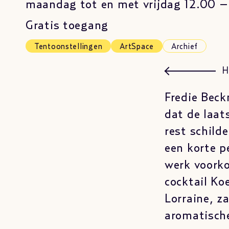
maandag tot en met vrijdag 12.00 –
Gratis toegang
Tentoonstellingen
ArtSpace
Archief
H
Fredie Beck
dat de laat
rest schild
een korte p
werk voork
cocktail Koe
Lorraine, z
aromatisch