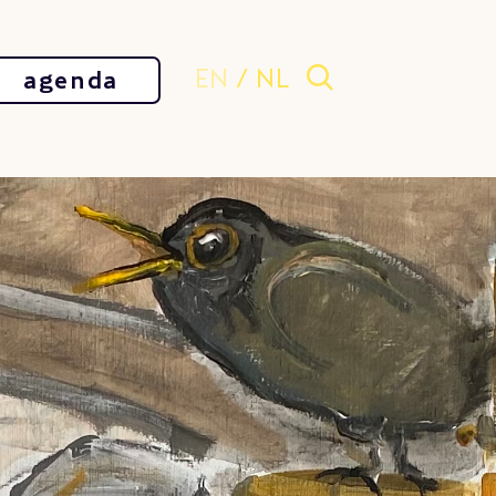
EN
/
NL
agenda