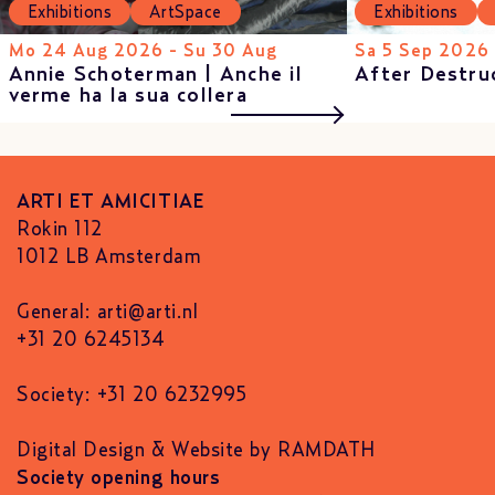
Exhibitions
ArtSpace
Exhibitions
Mo 24 Aug 2026 - Su 30 Aug
Sa 5 Sep 2026 
Annie Schoterman | Anche il
After Destru
verme ha la sua collera
ARTI ET AMICITIAE
Rokin 112
1012 LB Amsterdam
General:
arti@arti.nl
+31 20 6245134
Society: +31 20 6232995
Digital Design & Website by RAMDATH
Society opening hours