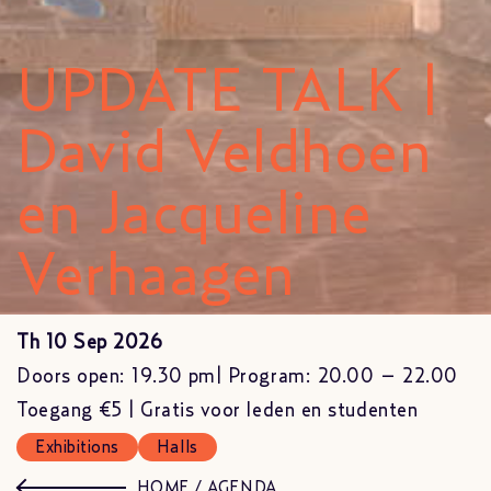
UPDATE TALK |
David Veldhoen
en Jacqueline
Verhaagen
Th 10 Sep 2026
Doors open: 19.30 pm| Program: 20.00 – 22.00
Toegang €5 | Gratis voor leden en studenten
Exhibitions
Halls
HOME
/
AGENDA