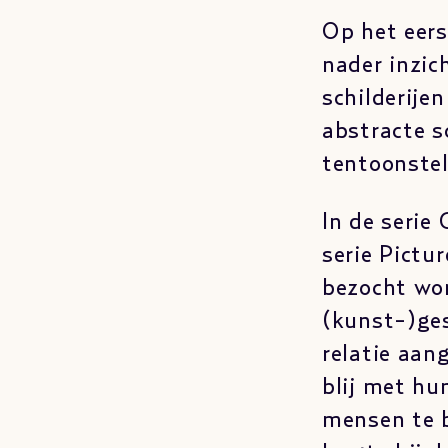
Op het eers
nader inzic
schilderije
abstracte sc
tentoonstel
In de serie
serie Pictu
bezocht wor
(kunst-)ges
relatie aan
blij met h
mensen te 