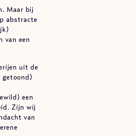
n. Maar bij
op abstracte
jk)
en van een
rijen uit de
i getoond)
gewild) een
d. Zijn wij
andacht van
serene