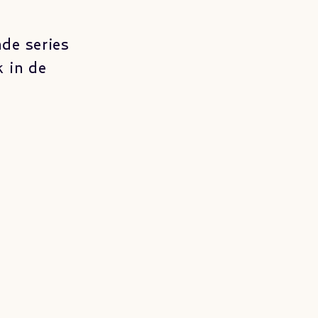
de series
k in de