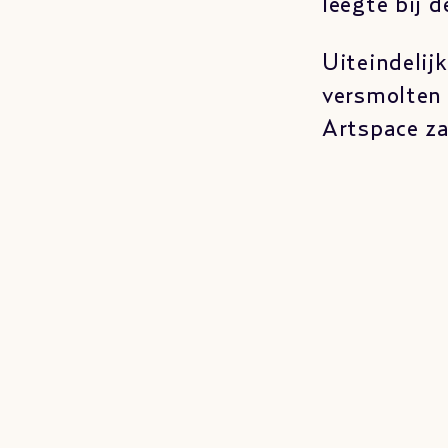
leegte bij 
Uiteindelij
versmolten 
Artspace za
Also see