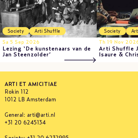
Society
Arti Shuffle
Society
Art
Sa 5 Sep 2026
Th 19 Nov 202
Lezing ‘De kunstenaars van de
Arti Shuffle 
Jan Steenzolder’
Isaure & Chri
ARTI ET AMICITIAE
Rokin 112
1012 LB Amsterdam
General:
arti@arti.nl
+31 20 6245134