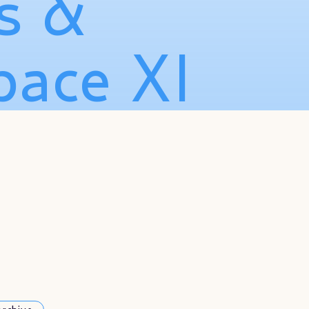
s &
pace XI