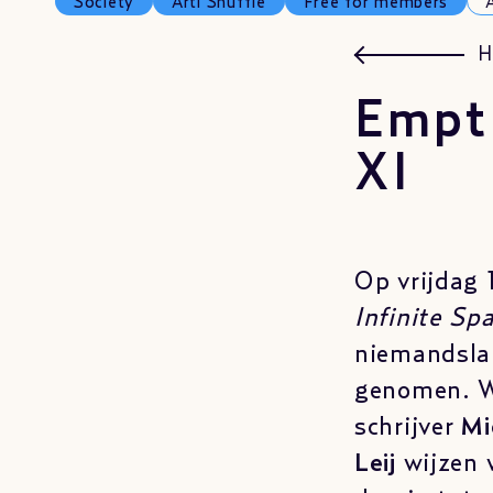
Society
Arti Shuffle
Free for members
H
Empti
XI
Op vrijdag 
Infinite Sp
niemandslan
genomen. W
schrijver
Mi
Leij
wijzen w