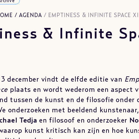
Archive
OME
/
AGENDA
/
EMPTINESS & INFINITE SPACE XI
ness & Infinite Sp
13 december vindt de elfde editie van
Emp
ace
plaats en wordt wederom een aspect v
d tussen de kunst en de filosofie onder 
e onderzoeken met beeldend kunstenaar, 
chael Tedja
en filosoof en onderzoeker
No
aarop kunst kritisch kan zijn en hoe kun