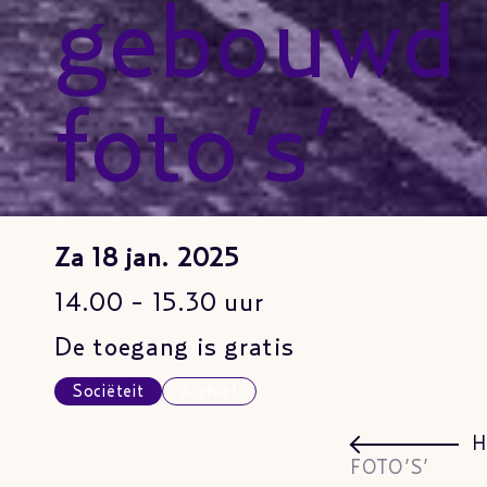
gebouwd
foto’s’
Za 18 jan. 2025
14.00 - 15.30 uur
De toegang is gratis
Sociëteit
Archief
H
FOTO’S’