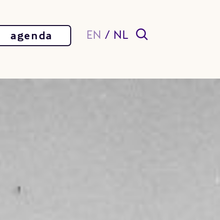
EN
/
NL
agenda