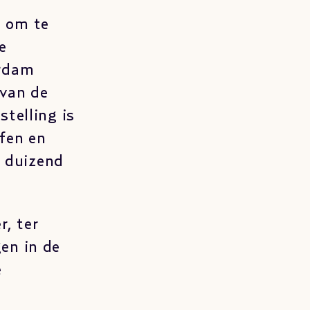
t om te
e
erdam
 van de
stelling is
afen en
 duizend
r, ter
en in de
e