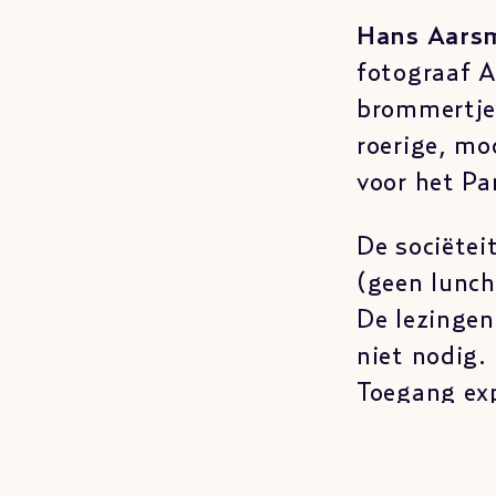
Hans Aars
fotograaf A
brommertje 
roerige, mo
voor het Pa
De sociëtei
(geen lunch
De lezingen
niet nodig.
Toegang exp
Bekijk ook