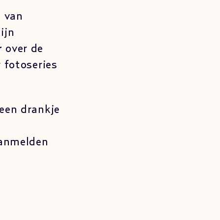
 van
ijn
r
over de
 fotoseries
 een drankje
 Aanmelden
.