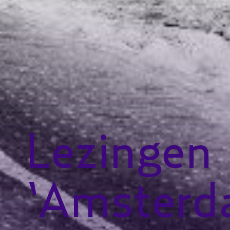
Lezingen
‘Amster