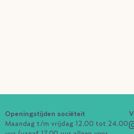
Openingstijden sociëteit
V
Maandag t/m vrijdag 12.00 tot 24.00
uur (vanaf 17.00 uur alleen voor