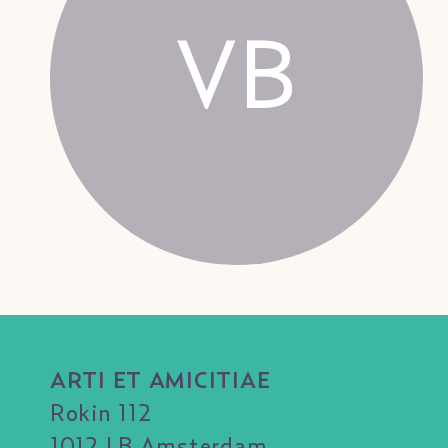
VB
ARTI ET AMICITIAE
Rokin 112
1012 LB Amsterdam