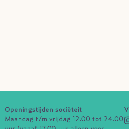
Openingstijden sociëteit
V
Maandag t/m vrijdag 12.00 tot 24.00
uur (vanaf 17.00 uur alleen voor