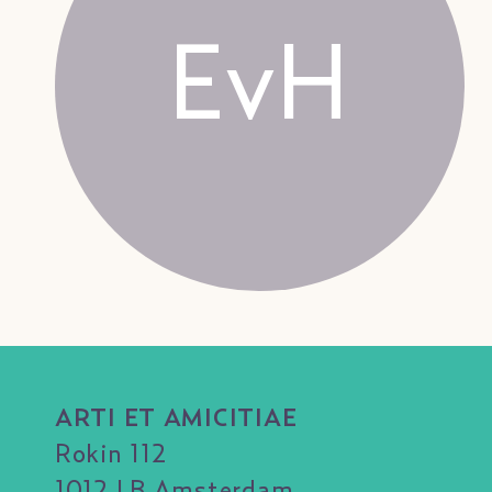
EvH
ARTI ET AMICITIAE
Rokin 112
1012 LB Amsterdam