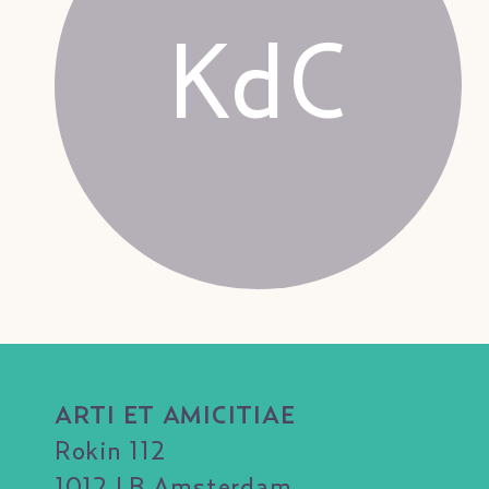
KdC
ARTI ET AMICITIAE
Rokin 112
1012 LB Amsterdam