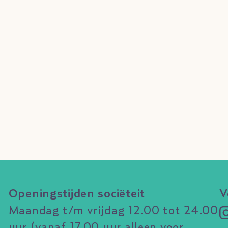
Openingstijden sociëteit
V
Maandag t/m vrijdag 12.00 tot 24.00
uur (vanaf 17.00 uur alleen voor