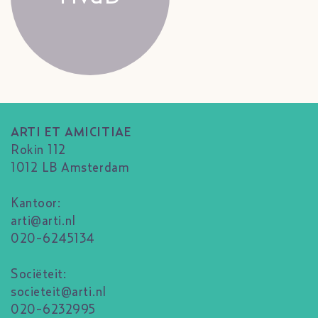
ARTI ET AMICITIAE
Rokin 112
1012 LB Amsterdam
Kantoor:
arti@arti.nl
020-6245134
Sociëteit:
societeit@arti.nl
020-6232995