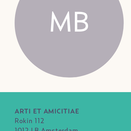
MB
ARTI ET AMICITIAE
Rokin 112
1012 LB Amsterdam