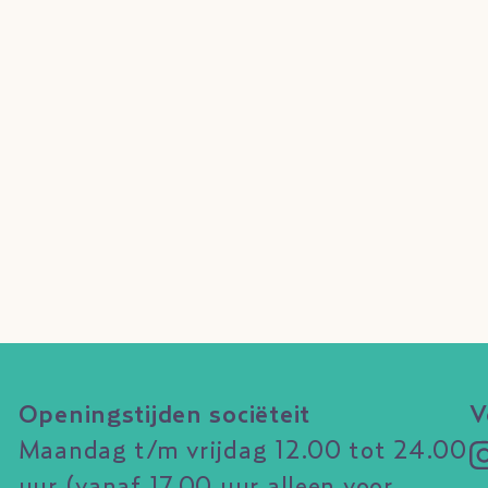
Openingstijden sociëteit
V
Maandag t/m vrijdag 12.00 tot 24.00
uur (vanaf 17.00 uur alleen voor