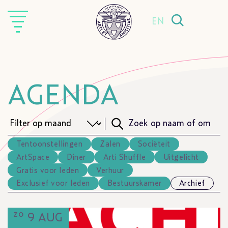
EN
AGENDA
Tentoonstellingen
Zalen
Sociëteit
ArtSpace
Diner
Arti Shuffle
Uitgelicht
Gratis voor leden
Verhuur
Exclusief voor leden
Bestuurskamer
Archief
zo
9 AUG