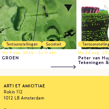
Tentoonstellingen
Sociëteit
Tentoonstellin
Wo 9 sep. 2026 - Zo 11 okt.
Ma 24 aug. 202
GROEN
Peter van Hu
Tekeningen 
ARTI ET AMICITIAE
Rokin 112
1012 LB Amsterdam