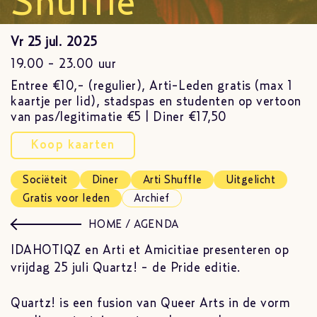
Shuffle
Vr 25 jul. 2025
19.00 - 23.00 uur
Entree €10,- (regulier), Arti-Leden gratis (max 1
kaartje per lid), stadspas en studenten op vertoon
van pas/legitimatie €5 | Diner €17,50
Koop kaarten
Sociëteit
Diner
Arti Shuffle
Uitgelicht
Gratis voor leden
Archief
HOME
/
AGENDA
IDAHOTIQZ en Arti et Amicitiae presenteren op
vrijdag 25 juli Quartz! - de Pride editie.
Quartz! is een fusion van Queer Arts in de vorm