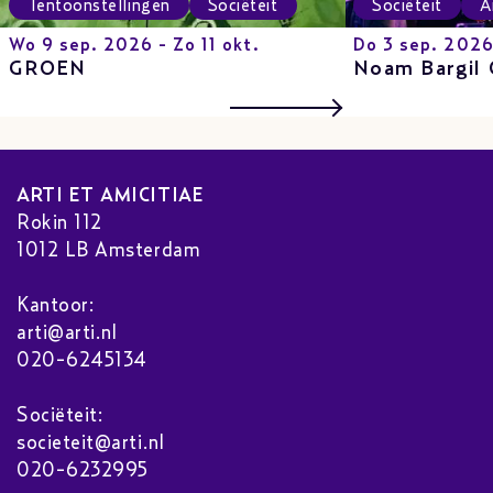
Tentoonstellingen
Sociëteit
Sociëteit
A
Wo 9 sep. 2026 - Zo 11 okt.
Do 3 sep. 202
GROEN
Noam Bargil 
ARTI ET AMICITIAE
Rokin 112
1012 LB Amsterdam
Kantoor:
arti@arti.nl
020-6245134
Sociëteit:
societeit@arti.nl
020-6232995