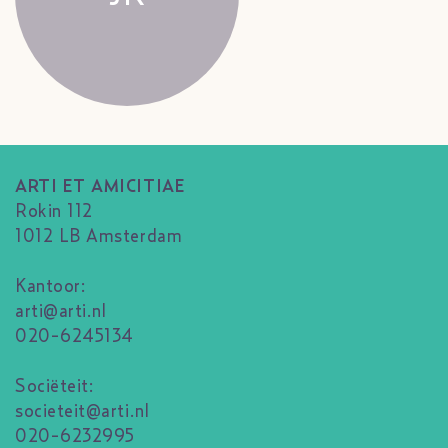
ARTI ET AMICITIAE
Rokin 112
1012 LB Amsterdam
Kantoor:
arti@arti.nl
020-6245134
Sociëteit:
societeit@arti.nl
020-6232995