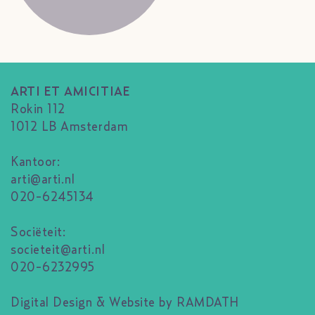
ARTI ET AMICITIAE
Rokin 112
1012 LB Amsterdam
Kantoor:
arti@arti.nl
020-6245134
Sociëteit:
societeit@arti.nl
020-6232995
Digital Design & Website by RAMDATH