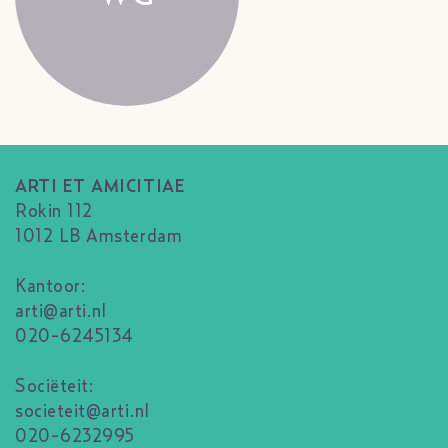
ARTI ET AMICITIAE
Rokin 112
1012 LB Amsterdam
Kantoor:
arti@arti.nl
020-6245134
Sociëteit:
societeit@arti.nl
020-6232995