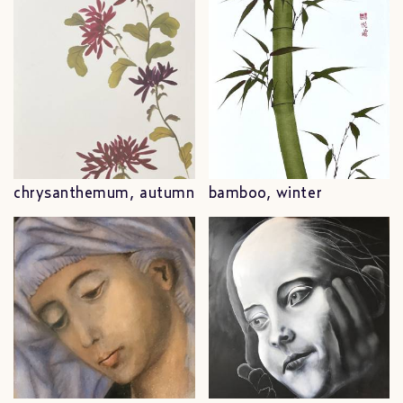
chrysanthemum, autumn
bamboo, winter