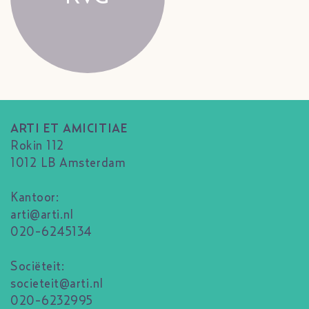
ARTI ET AMICITIAE
Rokin 112
1012 LB Amsterdam
Kantoor:
arti@arti.nl
020-6245134
Sociëteit:
societeit@arti.nl
020-6232995