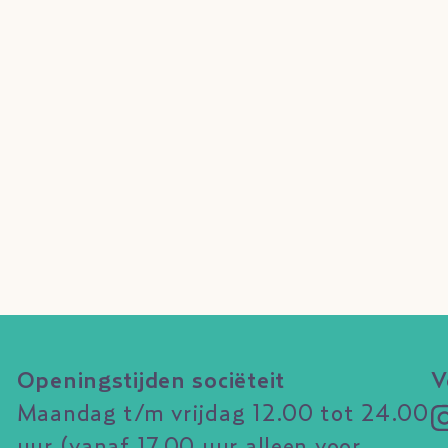
Openingstijden sociëteit
V
Maandag t/m vrijdag 12.00 tot 24.00
uur (vanaf 17.00 uur alleen voor