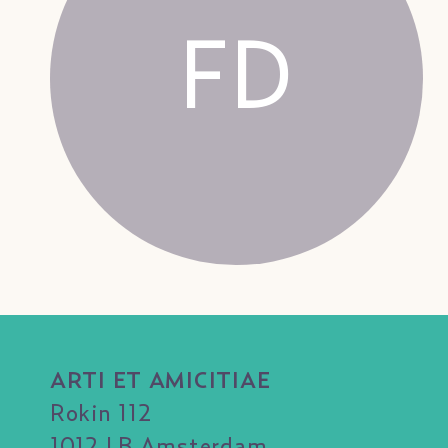
FD
ARTI ET AMICITIAE
Rokin 112
1012 LB Amsterdam