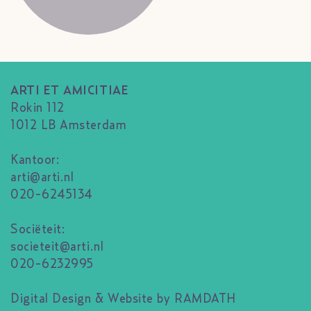
ARTI ET AMICITIAE
Rokin 112
1012 LB Amsterdam
Kantoor:
arti@arti.nl
020-6245134
Sociëteit:
societeit@arti.nl
020-6232995
Digital Design & Website by RAMDATH