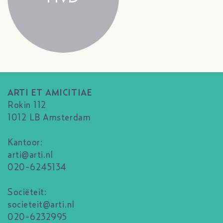
ARTI ET AMICITIAE
Rokin 112
1012 LB Amsterdam
Kantoor:
arti@arti.nl
020-6245134
Sociëteit:
societeit@arti.nl
020-6232995