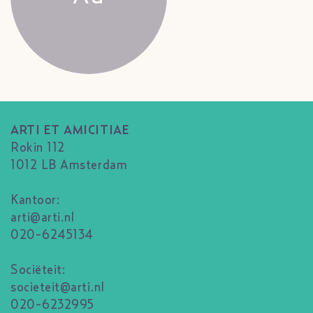
ARTI ET AMICITIAE
Rokin 112
1012 LB Amsterdam
Kantoor:
arti@arti.nl
020-6245134
Sociëteit:
societeit@arti.nl
020-6232995