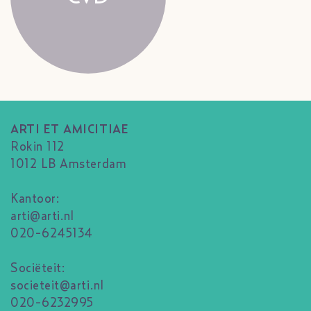
ARTI ET AMICITIAE
Rokin 112
1012 LB Amsterdam
Kantoor:
arti@arti.nl
020-6245134
Sociëteit:
societeit@arti.nl
020-6232995