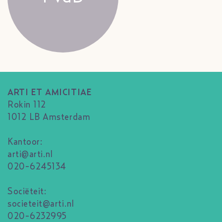
ARTI ET AMICITIAE
Rokin 112
1012 LB Amsterdam
Kantoor:
arti@arti.nl
020-6245134
Sociëteit:
societeit@arti.nl
020-6232995