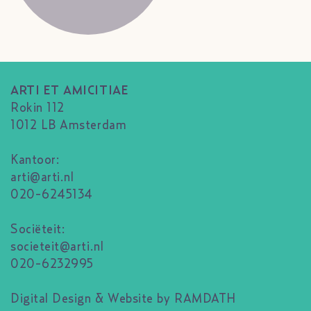
ARTI ET AMICITIAE
Rokin 112
1012 LB Amsterdam
Kantoor:
arti@arti.nl
020-6245134
Sociëteit:
societeit@arti.nl
020-6232995
Digital Design & Website by RAMDATH