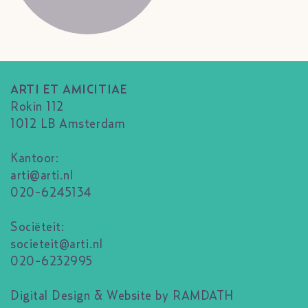
ARTI ET AMICITIAE
Rokin 112
1012 LB Amsterdam
Kantoor:
arti@arti.nl
020-6245134
Sociëteit:
societeit@arti.nl
020-6232995
Digital Design & Website by RAMDATH