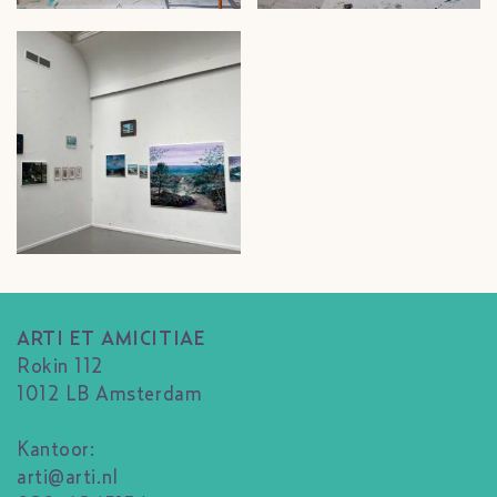
ARTI ET AMICITIAE
Rokin 112
1012 LB Amsterdam
Kantoor:
arti@arti.nl