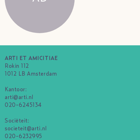
ARTI ET AMICITIAE
Rokin 112
1012 LB Amsterdam
Kantoor:
arti@arti.nl
020-6245134
Sociëteit:
societeit@arti.nl
020-6232995