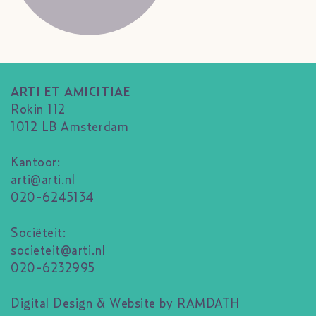
ARTI ET AMICITIAE
Rokin 112
1012 LB Amsterdam
Kantoor:
arti@arti.nl
020-6245134
Sociëteit:
societeit@arti.nl
020-6232995
Digital Design & Website by RAMDATH