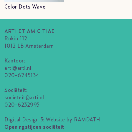
Color Dots Wave
ARTI ET AMICITIAE
Rokin 112
1012 LB Amsterdam
Kantoor:
arti@arti.nl
020-6245134
Sociëteit:
societeit@arti.nl
020-6232995
Digital Design & Website by RAMDATH
Openingstijden sociëteit