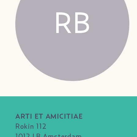
RB
ARTI ET AMICITIAE
Rokin 112
1012 LB Amsterdam