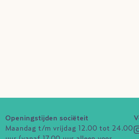
Openingstijden sociëteit
V
Maandag t/m vrijdag 12.00 tot 24.00
uur (vanaf 17.00 uur alleen voor