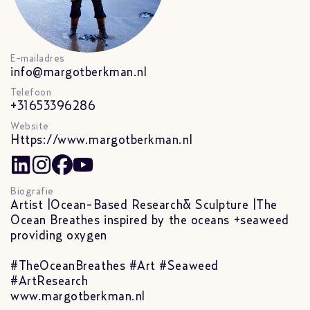
E-mailadres
info@margotberkman.nl
Telefoon
+31653396286
Website
Https://www.margotberkman.nl
Biografie
Artist |Ocean-Based Research& Sculpture |The
Ocean Breathes inspired by the oceans +seaweed
providing oxygen
#TheOceanBreathes #Art #Seaweed
#ArtResearch
www.margotberkman.nl