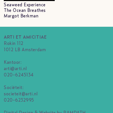
Seaweed Experience
The Ocean Breathes
Margot Berkman
ARTI ET AMICITIAE
Rokin 112
1012 LB Amsterdam
Kantoor:
arti@arti.nl
020-6245134
Sociëteit:
societeit@arti.nl
020-6232995
Digital Design & Website by RAMDATH