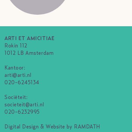
ARTI ET AMICITIAE
Rokin 112
1012 LB Amsterdam
Kantoor:
arti@arti.nl
020-6245134
Sociëteit:
societeit@arti.nl
020-6232995
Digital Design & Website by RAMDATH