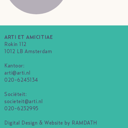
ARTI ET AMICITIAE
Rokin 112
1012 LB Amsterdam
Kantoor:
arti@arti.nl
020-6245134
Sociëteit:
societeit@arti.nl
020-6232995
Digital Design & Website by RAMDATH