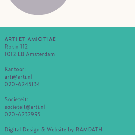
ARTI ET AMICITIAE
Rokin 112
1012 LB Amsterdam
Kantoor:
arti@arti.nl
020-6245134
Sociëteit:
societeit@arti.nl
020-6232995
Digital Design & Website by RAMDATH