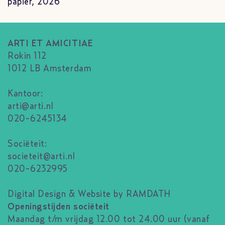
papier, 2026
ARTI ET AMICITIAE
Rokin 112
1012 LB Amsterdam
Kantoor:
arti@arti.nl
020-6245134
Sociëteit:
societeit@arti.nl
020-6232995
Digital Design & Website by RAMDATH
Openingstijden sociëteit
Maandag t/m vrijdag 12.00 tot 24.00 uur (vanaf