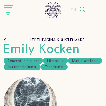
EN
LEDENPAGINA KUNSTENAARS
Emily Kocken
Conceptuele kunst
Literatuur
Multidisciplinair
Multimedia kunst
Tekenkunst