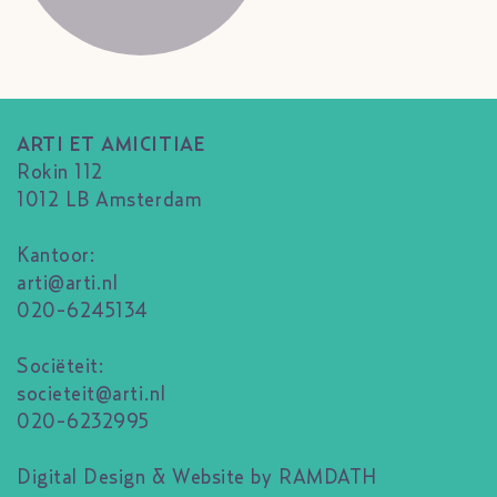
ARTI ET AMICITIAE
Rokin 112
1012 LB Amsterdam
Kantoor:
arti@arti.nl
020-6245134
Sociëteit:
societeit@arti.nl
020-6232995
Digital Design & Website by RAMDATH