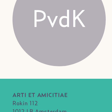
PvdK
ARTI ET AMICITIAE
Rokin 112
1012 LB Amsterdam