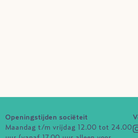
Openingstijden sociëteit
V
Maandag t/m vrijdag 12.00 tot 24.00
uur (vanaf 17.00 uur alleen voor