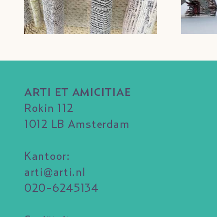
ARTI ET AMICITIAE
Rokin 112
1012 LB Amsterdam
Kantoor:
arti@arti.nl
020-6245134