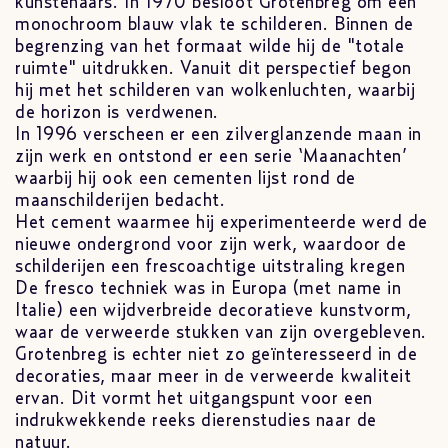
kunstenaars. In 1970 besloot Grotenbreg om een
monochroom blauw vlak te schilderen. Binnen de
begrenzing van het formaat wilde hij de "totale
ruimte" uitdrukken. Vanuit dit perspectief begon
hij met het schilderen van wolkenluchten, waarbij
de horizon is verdwenen.
In 1996 verscheen er een zilverglanzende maan in
zijn werk en ontstond er een serie ‘Maanachten’
waarbij hij ook een cementen lijst rond de
maanschilderijen bedacht.
Het cement waarmee hij experimenteerde werd de
nieuwe ondergrond voor zijn werk, waardoor de
schilderijen een frescoachtige uitstraling kregen
De fresco techniek was in Europa (met name in
Italie) een wijdverbreide decoratieve kunstvorm,
waar de verweerde stukken van zijn overgebleven.
Grotenbreg is echter niet zo geïnteresseerd in de
decoraties, maar meer in de verweerde kwaliteit
ervan. Dit vormt het uitgangspunt voor een
indrukwekkende reeks dierenstudies naar de
natuur.