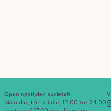
Openingstijden sociëteit
V
Maandag t/m vrijdag 12.00 tot 24.00
uur (vanaf 17.00 uur alleen voor