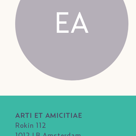
EA
ARTI ET AMICITIAE
Rokin 112
1012 LB Amsterdam